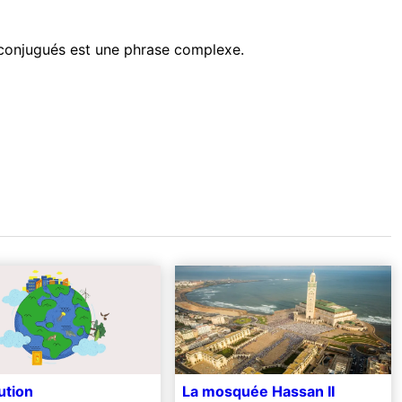
 conjugués
est
une phrase complexe
.
ution
La mosquée Hassan II