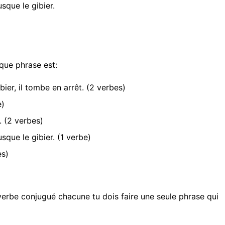
sque le gibier.
ue phrase est:
bier, il tombe en arrêt.
(2 verbes)
e)
r.
(2 verbes)
usque le gibier.
(1 verbe)
es)
verbe conjugué chacune tu dois faire une seule phrase qui