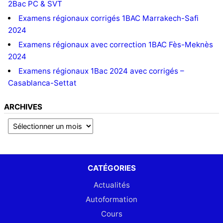
2Bac PC & SVT
Examens régionaux corrigés 1BAC Marrakech-Safi
2024
Examens régionaux avec correction 1BAC Fès-Meknès
2024
Examens régionaux 1Bac 2024 avec corrigés –
Casablanca-Settat
ARCHIVES
CATÉGORIES
Actualités
Autoformation
Cours