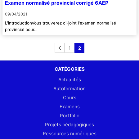
Examen normalisé provincial corrigé 6AEP
09/04/2021
L'introductionVous trouverez ci-joint l'examen normalisé
provincial pour…
1
2
CATÉGORIES
Actualités
Autoformation
Cours
Examens
Portfolio
Projets pédagogiques
Ressources numériques